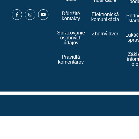
notifikácie
podu
Dôležité
Elektronická
Podne
kontakty
komunikácia
star
Spracovanie
Zberný dvor
Lukáč
osobných
spra
údajov
Zákl
Pravidlá
infor
komentárov
o o