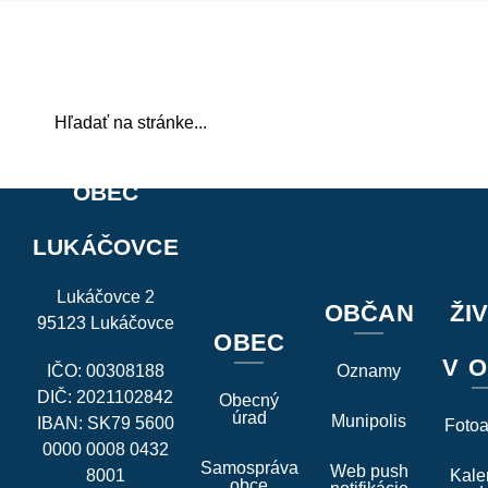
OBEC
LUKÁČOVCE
Lukáčovce 2
OBČAN
ŽI
95123 Lukáčovce
OBEC
V O
IČO: 00308188
Oznamy
DIČ: 2021102842
Obecný
úrad
Munipolis
IBAN: SK79 5600
Foto
0000 0008 0432
Samospráva
Web push
8001
Kale
obce