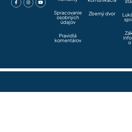
sta
Spracovanie
Zberný dvor
Luk
osobných
spr
údajov
Zá
Pravidlá
inf
komentárov
o