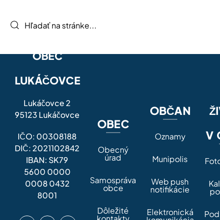
OBEC
LUKÁČOVCE
Lukáčovce 2
OBČAN
Ž
95123 Lukáčovce
OBEC
V 
IČO: 00308188
Oznamy
DIČ: 2021102842
Obecný
úrad
Munipolis
IBAN: SK79
Fot
5600 0000
Samospráva
Web push
0008 0432
Ka
obce
notifikácie
po
8001
Dôležité
Elektronická
Pod
kontakty
komunikácia