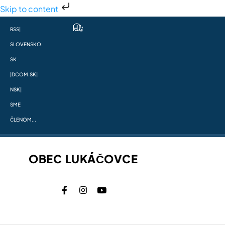
Skip to content
RSS
|
SLOVENSKO.
SK
|
DCOM.SK
|
NSK
|
SME
ČLENOM...
OBEC LUKÁČOVCE