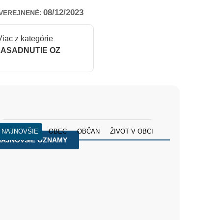
08/12/2023
VEREJNENÉ:
Viac z kategórie
ZASADNUTIE OZ
NAJNOVŠIE
OBEC
OBČAN
ŽIVOT V OBCI
NAJNOVŠIE OZNAMY
ké oznamy: Osemnásta nedeľa v období cez rok
08/2026
› FARSKÝ ÚRAD