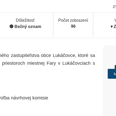
Z
Dôležitosť
Počet zobrazení
96
🟢 Bežný oznam
▾ 
ého zastupiteľstva obce Lukáčovce, ktoré sa
v priestoroch miestnej Fary v Lukáčovciach s
voľba návrhovej komisie
Fars
🗓️
03/