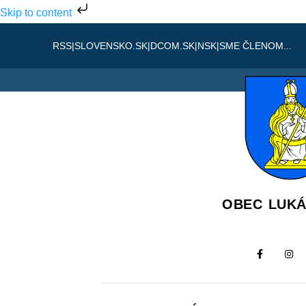
Skip to content
RSS
|
SLOVENSKO.SK
|
DCOM.SK
|
NSK
|
SME ČLENOM...
OBEC LUK