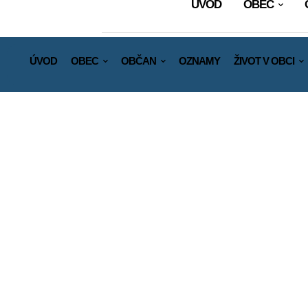
ÚVOD
OBEC
ÚVOD
OBEC
OBČAN
OZNAMY
ŽIVOT V OBCI