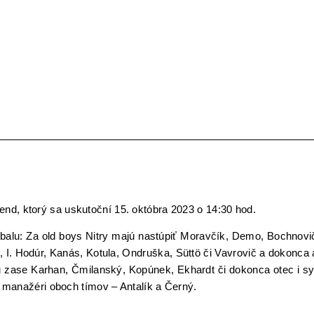
d, ktorý sa uskutoční 15. októbra 2023 o 14:30 hod.
utbalu: Za old boys Nitry majú nastúpiť Moravčík, Demo, Bochnovi
o, I. Hodúr, Kanás, Kotula, Ondruška, Süttö či Vavrovič a dokonca 
 zase Karhan, Čmilanský, Kopúnek, Ekhardt či dokonca otec i s
j manažéri oboch tímov – Antalík a Černý.