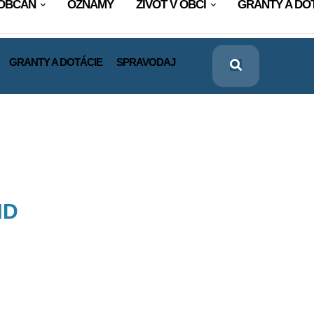
OBČAN
OZNAMY
ŽIVOT V OBCI
GRANTY A DO
GRANTY A DOTÁCIE
SPRAVODAJ
ND