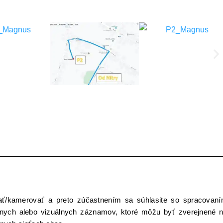
vať/kamerovať a preto zúčastnením sa súhlasite so spracovan
lnych alebo vizuálnych záznamov, ktoré môžu byť zverejnené 