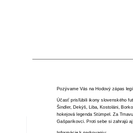
Pozývame Vás na Hodový zápas legien
Účasť prisľúbili ikony slovenského f
Šindler, Dekýš, Liba, Kostoláni, Bork
hokejová legenda Stümpel. Za Trnavu
Gašparíkovci. Proti sebe si zahrajú a
Informácie k parkovaniu: