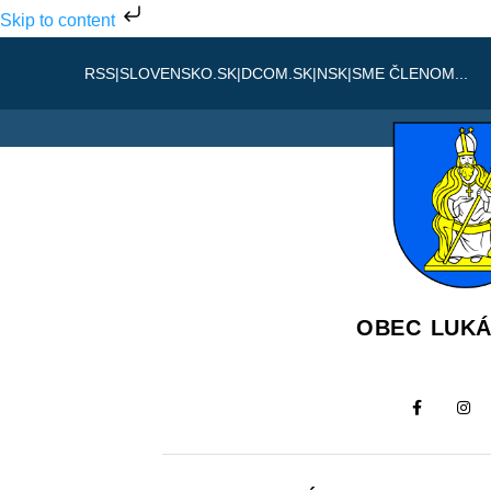
Skip to content
RSS
|
SLOVENSKO.SK
|
DCOM.SK
|
NSK
|
SME ČLENOM...
OBEC LUK