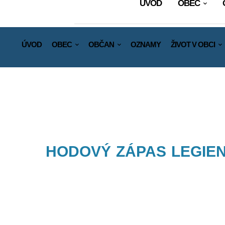
ÚVOD
OBEC
ÚVOD
OBEC
OBČAN
OZNAMY
ŽIVOT V OBCI
HODOVÝ ZÁPAS LEGIE