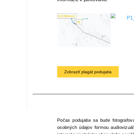
Zobraziť plagát podujatia
Počas podujatia sa bude fotografo
osobných údajov formou audiovizuá