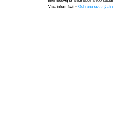
internetovej stránke obce alebo sociá
Viac informácií –
Ochrana osobných 