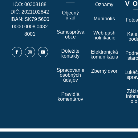
V O
IČO: 00308188
Oznamy
DIČ: 2021102842
Obecný
úrad
Munipolis
IBAN: SK79 5600
Foto
0000 0008 0432
Samospráva
Web push
8001
Kale
obce
notifikácie
podu
Dôležité
Elektronická
Podne
kontakty
komunikácia
star
Spracovanie
Zberný dvor
Lukáč
osobných
spra
údajov
Zákl
Pravidlá
infor
komentárov
o o