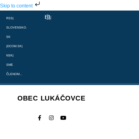
Skip to content
RSS
|
SLOVENSKO.
SK
|
DCOM.SK
|
NSK
|
SME
ČLENOM...
OBEC LUKÁČOVCE