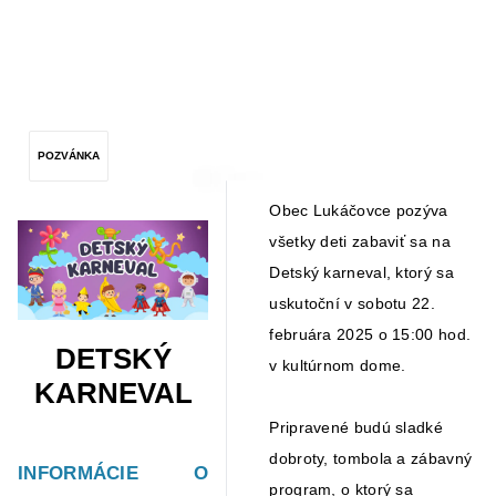
Zdroj obrázku: Canva
POZVÁNKA
POZVÁNKA: DETSKÝ KARNEVAL
Obec Lukáčovce pozýva
všetky deti zabaviť sa na
Detský karneval, ktorý sa
uskutoční v sobotu 22.
februára 2025 o 15:00 hod.
DETSKÝ
v kultúrnom dome.
KARNEVAL
Pripravené budú sladké
dobroty, tombola a zábavný
INFORMÁCIE O
program, o ktorý sa