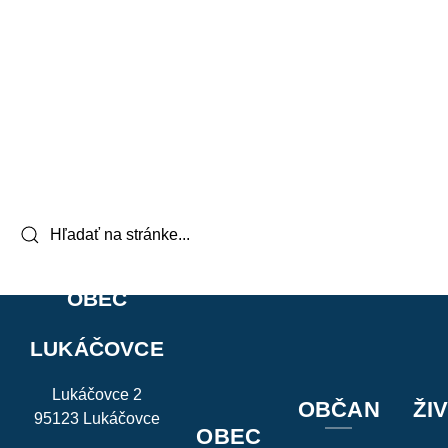
OBEC
LUKÁČOVCE
Lukáčovce 2
OBČAN
ŽI
95123 Lukáčovce
OBEC