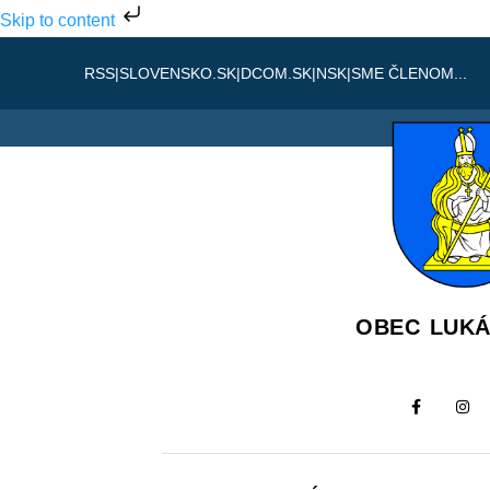
Skip to content
RSS
|
SLOVENSKO.SK
|
DCOM.SK
|
NSK
|
SME ČLENOM...
OBEC LUK