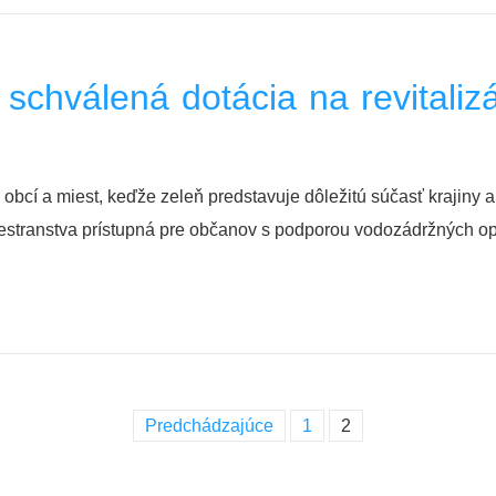
chválená dotácia na revitalizá
 obcí a miest, keďže zeleň predstavuje dôležitú súčasť krajiny a
riestranstva prístupná pre občanov s podporou vodozádržných opa
Predchádzajúce
1
2