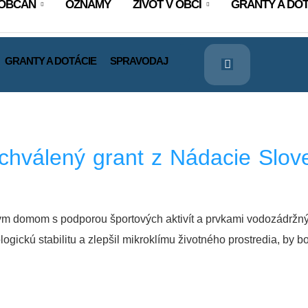
OBČAN
OZNAMY
ŽIVOT V OBCI
GRANTY A DOT
GRANTY A DOTÁCIE
SPRAVODAJ
chválený grant z Nádacie Slove
 domom s podporou športových aktivít a prvkami vodozádržných
ickú stabilitu a zlepšil mikroklímu životného prostredia, by bo