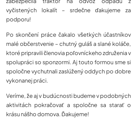
zabezpečila traktor na odvoz odpadu z
vyčistených lokalít – srdečne ďakujeme za
podporu!
Po skončení práce čakalo všetkých účastníkov
malé občerstvenie – chutný guláš a slané koláče,
ktoré pripravili členovia p
oľovníckeho združenia
v
spolupráci so sponzormi. Aj touto formou sme si
spoločne vychutnali zaslúžený oddych po dobre
vykonanej práci.
Veríme, že aj v budúcnosti budeme v podobných
aktivitách pokračovať a spoločne sa starať o
krásu nášho domova. Ďakujeme!