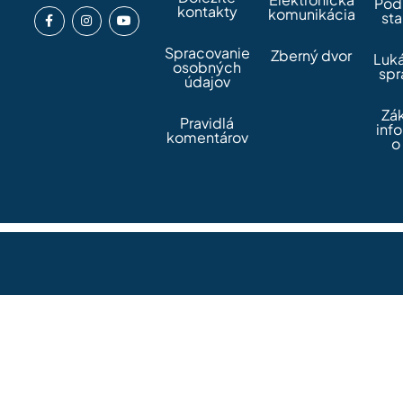
Pod
kontakty
komunikácia
sta
Spracovanie
Zberný dvor
Luk
osobných
spr
údajov
Zá
Pravidlá
inf
komentárov
o