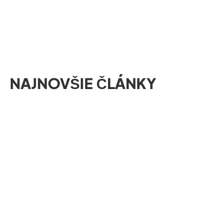
NAJNOVŠIE ČLÁNKY
01/08/2026
ROZVOJ OBCE
Obec Lukáčovce získala dotáciu na zvýšenie
bezpečnosti obyvateľov
Automatický externý defibrilátor (AED) je už umiestnený v
centre obce a je pripravený pomôcť v situáciách, keď ide o
záchranu…