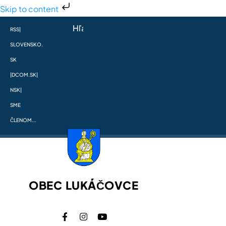
Skip to content
RSS
|
SLOVENSKO.
SK
|
DCOM.SK
|
NSK
|
SME
ČLENOM...
OBEC LUKÁČOVCE