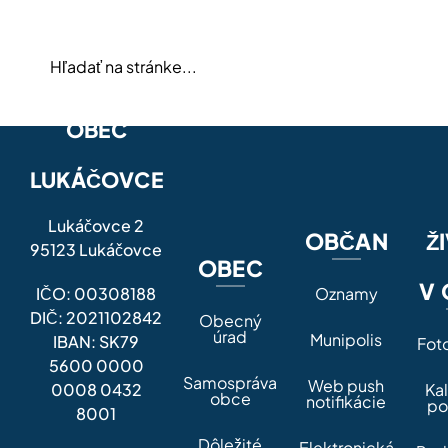
OBEC
LUKÁČOVCE
Lukáčovce 2
OBČAN
Ž
95123 Lukáčovce
OBEC
V 
IČO: 00308188
Oznamy
DIČ: 2021102842
Obecný
úrad
Munipolis
IBAN: SK79
Fot
5600 0000
Samospráva
Web push
0008 0432
Ka
obce
notifikácie
po
8001
Dôležité
Elektronická