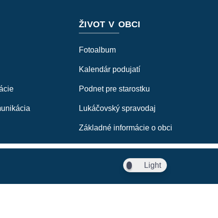
ŽIVOT V OBCI
Fotoalbum
Kalendár podujatí
ácie
Podnet pre starostku
munikácia
Lukáčovský spravodaj
Základné informácie o obci
Light