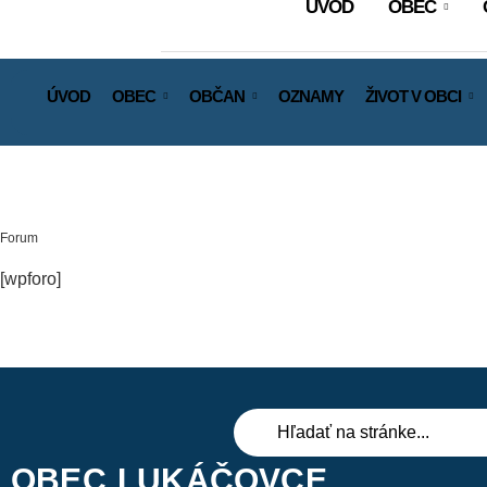
ÚVOD
OBEC
ÚVOD
OBEC
OBČAN
OZNAMY
ŽIVOT V OBCI
Forum
[wpforo]
OBEC LUKÁČOVCE