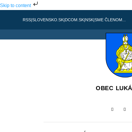
Skip to content
RSS
|
SLOVENSKO.SK
|
DCOM.SK
|
NSK
|
SME ČLENOM...
OBEC LUK