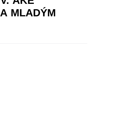
V. AKÉ
KA MLADÝM