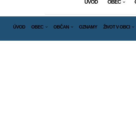
ÚVOD
OBEC
ÚVOD
OBEC
OBČAN
OZNAMY
ŽIVOT V OBCI