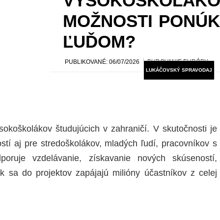
VYSOKOŠKOLÁKO
MOŽNOSTI PONÚ
ĽUĎOM?
PUBLIKOVANÉ:
06/07/2026
BUDOVANIE EURÓPY
LUKÁČOVSKÝ SPRAVODAJ
ysokoškolákov študujúcich v zahraničí. V skutočnosti je
stí aj pre stredoškolákov, mladých ľudí, pracovníkov s
oruje vzdelávanie, získavanie nových skúseností,
 sa do projektov zapájajú milióny účastníkov z celej