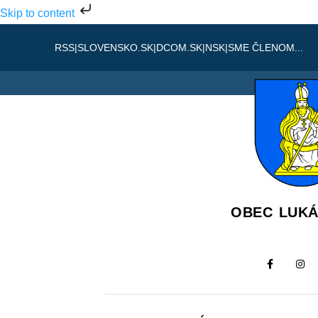
Skip to content
RSS
|
SLOVENSKO.SK
|
DCOM.SK
|
NSK
|
SME ČLENOM...
OBEC LUK