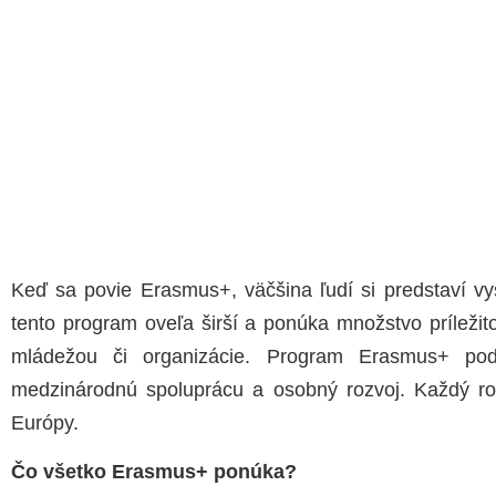
Keď sa povie
Erasmus+
, väčšina ľudí si predstaví v
tento program oveľa širší a ponúka množstvo príležito
mládežou či organizácie. Program Erasmus+ podp
medzinárodnú spoluprácu a osobný rozvoj. Každý rok
Európy.
Čo všetko Erasmus+ ponúka?