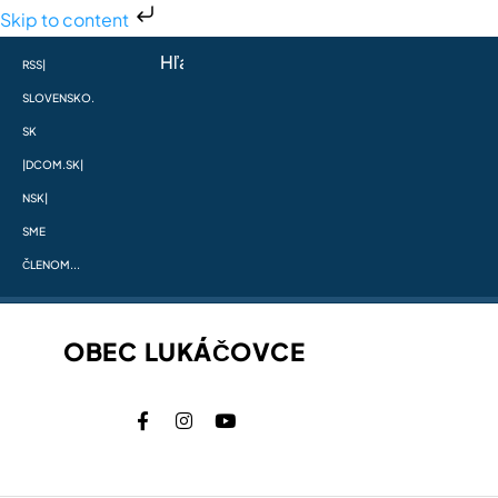
Skip to content
RSS
|
SLOVENSKO.
SK
|
DCOM.SK
|
NSK
|
SME
ČLENOM...
OBEC LUKÁČOVCE