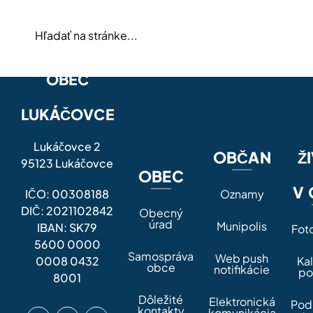
OBEC
LUKÁČOVCE
Lukáčovce 2
OBČAN
Ž
95123 Lukáčovce
OBEC
V 
IČO: 00308188
Oznamy
DIČ: 2021102842
Obecný
úrad
Munipolis
IBAN: SK79
Fot
5600 0000
Samospráva
Web push
0008 0432
Ka
obce
notifikácie
po
8001
Dôležité
Elektronická
Pod
kontakty
komunikácia