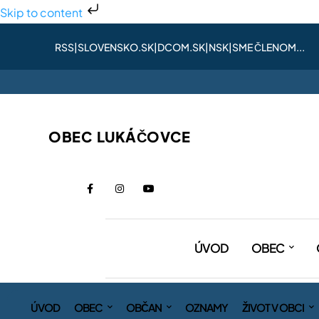
Skip to content
RSS
|
SLOVENSKO.SK
|
DCOM.SK
|
NSK
|
SME ČLENOM...
OBEC LUKÁČOVCE
ÚVOD
OBEC
ÚVOD
OBEC
OBČAN
OZNAMY
ŽIVOT V OBCI