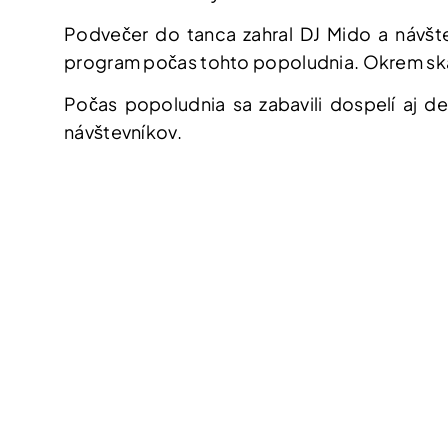
Podvečer do tanca zahral DJ Mido a návšte
program počas tohto popoludnia. Okrem skák
Počas popoludnia sa zabavili dospelí aj det
návštevníkov.