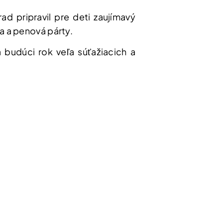
d pripravil pre deti zaujímavý
 a penová párty.
a budúci rok veľa súťažiacich a