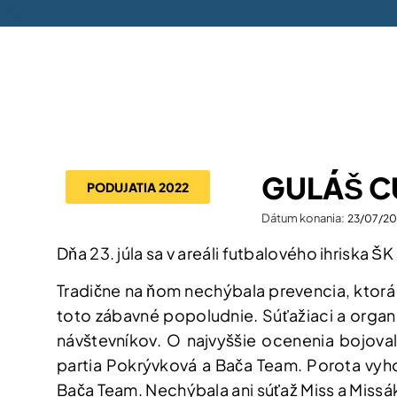
GULÁŠ C
PODUJATIA 2022
Dátum konania:
23/07/20
Dňa 23. júla sa v areáli futbalového ihriska Š
Tradične na ňom nechýbala prevencia, ktorá b
toto zábavné popoludnie. Súťažiaci a organi
návštevníkov. O najvyššie ocenenia bojoval
partia Pokrývková a Bača Team. Porota vyhod
Bača Team. Nechýbala ani súťaž Miss a Missá