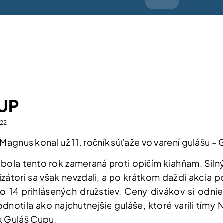
UP
22
K Magnus konal už 11. ročník súťaže vo varení gulášu –
ola tento rok zameraná proti opičím kiahňam. Silný v
zátori sa však nevzdali, a po krátkom daždi akcia p
o 14 prihlásených družstiev. Ceny divákov si odni
notila ako najchutnejšie guláše, ktoré varili tímy
k Guláš Cupu.