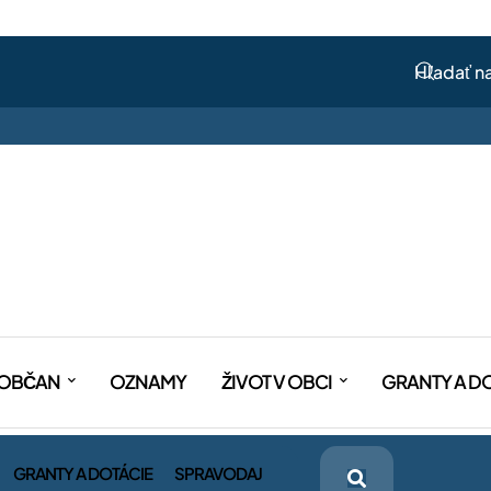
OBČAN
OZNAMY
ŽIVOT V OBCI
GRANTY A D
GRANTY A DOTÁCIE
SPRAVODAJ