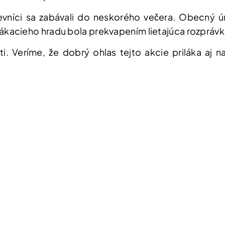
vníci sa zabávali do neskorého večera. Obecný úra
acieho hradu bola prekvapením lietajúca rozprávka
i. Veríme, že dobrý ohlas tejto akcie priláka aj n