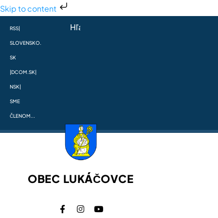
Skip to content
RSS
|
SLOVENSKO.
SK
|
DCOM.SK
|
NSK
|
SME
ČLENOM...
OBEC LUKÁČOVCE