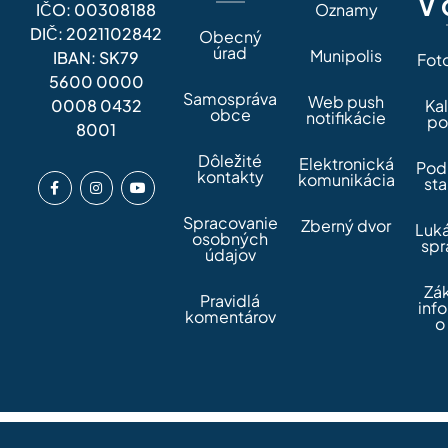
V 
IČO: 00308188
Oznamy
DIČ: 2021102842
Obecný
úrad
Munipolis
IBAN: SK79
Fot
5600 0000
Samospráva
Web push
0008 0432
Ka
obce
notifikácie
po
8001
Dôležité
Elektronická
Pod
kontakty
komunikácia
sta
Spracovanie
Zberný dvor
Luk
osobných
spr
údajov
Zá
Pravidlá
inf
komentárov
o