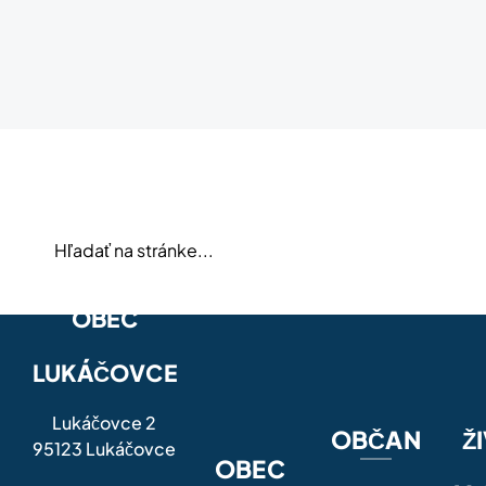
OBEC
LUKÁČOVCE
Lukáčovce 2
OBČAN
Ž
95123 Lukáčovce
OBEC