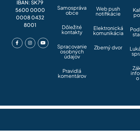
IBAN: SK79
Samospráva
Web push
5600 0000
Ka
obce
notifikácie
po
0008 0432
8001
Dôležité
Elektronická
Pod
kontakty
komunikácia
sta
Spracovanie
Zberný dvor
Luk
osobných
spr
údajov
Zá
Pravidlá
inf
komentárov
o