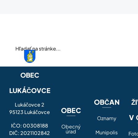
OBEC
LUKÁČOVCE
OBČAN
Ž
Lukáčovce 2
OBEC
95123 Lukáčovce
V 
Oznamy
IČO: 00308188
Obecný
úrad
Munipolis
DIČ: 2021102842
Fot