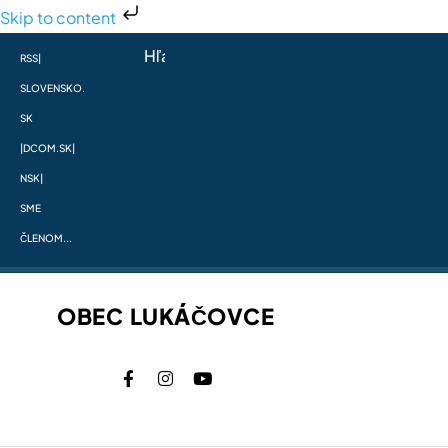
Skip to content
RSS
|
SLOVENSKO.
SK
|
DCOM.SK
|
NSK
|
SME
ČLENOM...
OBEC LUKÁČOVCE