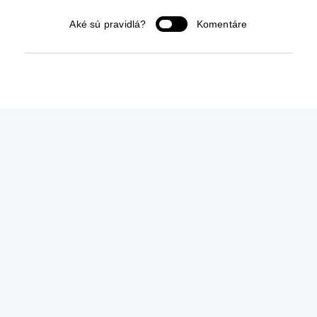
Aké sú pravidlá?
Komentáre
0
KOMENTÁRE/OV