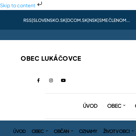
Skip to content
RSS
|
SLOVENSKO.SK
|
DCOM.SK
|
NSK
|
SME ČLENOM...
OBEC LUKÁČOVCE
ÚVOD
OBEC
ÚVOD
OBEC
OBČAN
OZNAMY
ŽIVOT V OBCI