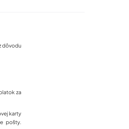
 z dôvodu
platok za
vej karty
ke pošty
.