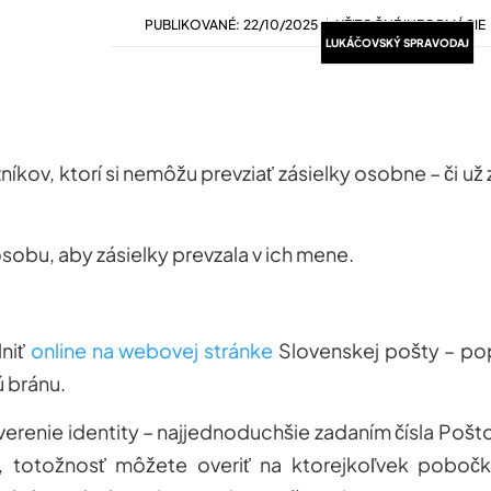
PUBLIKOVANÉ:
22/10/2025
UŽITOČNÉ INFORMÁCIE
LUKÁČOVSKÝ SPRAVODAJ
níkov, ktorí si nemôžu prevziať zásielky osobne – či už
sobu, aby zásielky prevzala v ich mene.
lniť
online
na webovej stránke
Slovenskej pošty – po
 bránu.
erenie identity
– najjednoduchšie zadaním čísla Pošto
e, totožnosť môžete overiť
na ktorejkoľvek poboč