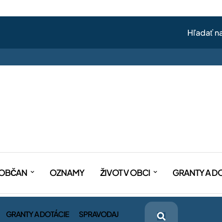
OBČAN
OZNAMY
ŽIVOT V OBCI
GRANTY A D
GRANTY A DOTÁCIE
SPRAVODAJ