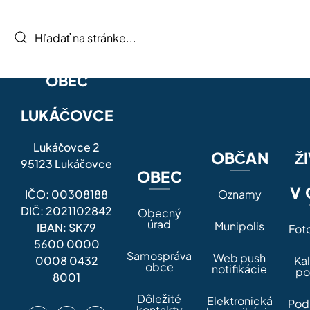
OBEC
LUKÁČOVCE
Lukáčovce 2
OBČAN
Ž
95123 Lukáčovce
OBEC
V 
IČO: 00308188
Oznamy
DIČ: 2021102842
Obecný
úrad
Munipolis
IBAN: SK79
Fot
5600 0000
Samospráva
Web push
0008 0432
Ka
obce
notifikácie
po
8001
Dôležité
Elektronická
Pod
kontakty