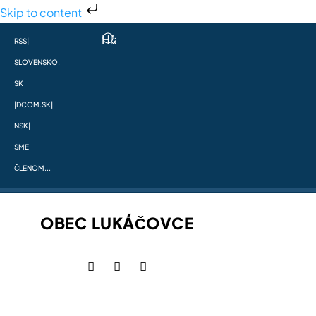
Skip to content
RSS
|
SLOVENSKO.
SK
|
DCOM.SK
|
NSK
|
SME
ČLENOM...
OBEC LUKÁČOVCE