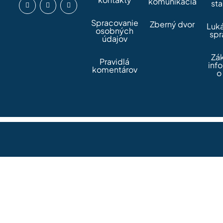
komunikácia
sta
Spracovanie
Zberný dvor
Luk
osobných
spr
údajov
Zá
Pravidlá
inf
komentárov
o