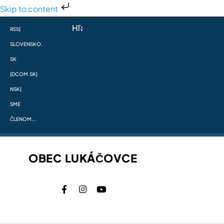
Skip to content
RSS
|
SLOVENSKO.
SK
|
DCOM.SK
|
NSK
|
SME
ČLENOM...
OBEC LUKÁČOVCE