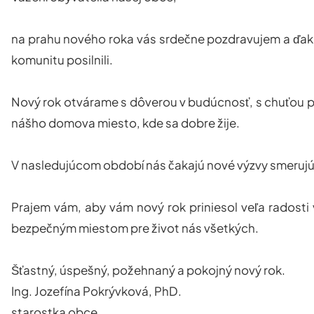
na prahu nového roka vás srdečne pozdravujem a ďaku
komunitu posilnili.
Nový rok otvárame s dôverou v budúcnosť, s chuťou po
nášho domova miesto, kde sa dobre žije.
V nasledujúcom období nás čakajú nové výzvy smerujúc
Prajem vám, aby vám nový rok priniesol veľa radosti
bezpečným miestom pre život nás všetkých.
Šťastný, úspešný, požehnaný a pokojný nový rok.
Ing. Jozefína Pokrývková, PhD.
starostka obce