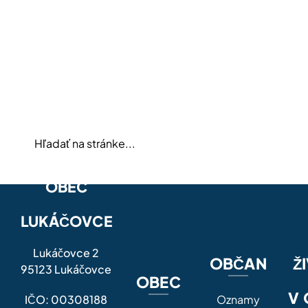
OBEC
LUKÁČOVCE
Lukáčovce 2
OBČAN
Ž
95123 Lukáčovce
OBEC
V 
IČO: 00308188
Oznamy