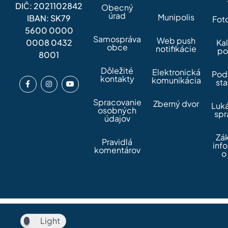
DIČ: 2021102842
Obecný
úrad
Munipolis
IBAN: SK79
Fot
5600 0000
Samospráva
Web push
0008 0432
Ka
obce
notifikácie
po
8001
Dôležité
Elektronická
Pod
kontakty
komunikácia
sta
Spracovanie
Zberný dvor
Luk
osobných
spr
údajov
Zá
Pravidlá
inf
komentárov
o
Light