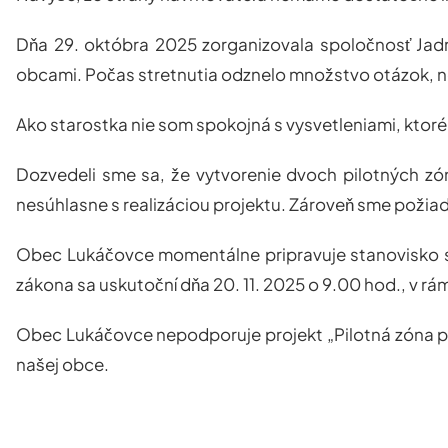
Dňa 29. októbra 2025 zorganizovala spoločnosť Jadro
obcami. Počas stretnutia odznelo množstvo otázok, 
Ako starostka nie som spokojná s vysvetleniami, ktoré 
Dozvedeli sme sa, že vytvorenie dvoch pilotných zó
nesúhlasne s realizáciou projektu. Zároveň sme požiadal
Obec Lukáčovce momentálne pripravuje stanovisko s 
zákona sa uskutoční dňa 20. 11. 2025 o 9.00 hod., v rá
Obec Lukáčovce nepodporuje projekt „Pilotná zóna pr
našej obce.