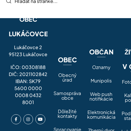
OBEC
LUKÁČOVCE
Lukáčovce 2
OBČAN
Ž
95123 Lukáčovce
OBEC
V 
IČO: 00308188
Oznamy
DIČ: 2021102842
Obecný
úrad
Munipolis
IBAN: SK79
Fot
5600 0000
Samospráva
Web push
0008 0432
Ka
obce
notifikácie
po
8001
Dôležité
Elektronická
Pod
kontakty
komunikácia
sta
Spracovanie
Zberný dvor