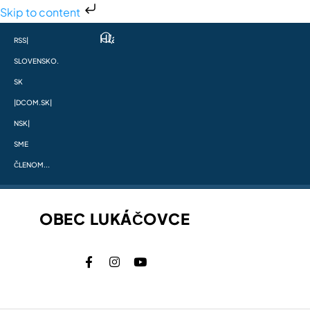
Skip to content
RSS
|
SLOVENSKO.
SK
|
DCOM.SK
|
NSK
|
SME
ČLENOM...
OBEC LUKÁČOVCE