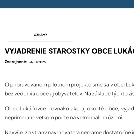
OZNAMY
VYJADRENIE STAROSTKY OBCE LUKÁČ
Zverejnené:
31/10/2025
O pripravovanom pilotnom projekte sme sa v obci Luk
bez vedomia obce aj obyvateľov. Na základe týchto zist
Obec Lukáčovce, rovnako ako aj okolité obce, vyjadr
neprimerane veľkom počte na veľmi malom území.
Navyše, zo strany navrhovateľa nemáme dostatočné inf