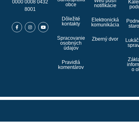
Web push
0000 0008 0432
Kale
obce
notifikácie
podu
8001
Dôležité
Elektronická
Podne
kontakty
komunikácia
star
Spracovanie
Zberný dvor
Lukáč
osobných
spra
údajov
Zákl
Pravidlá
infor
komentárov
o o