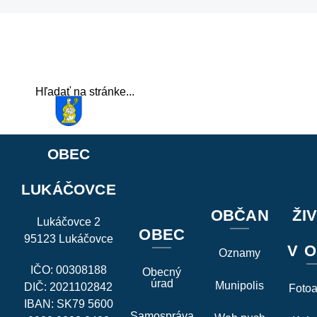
OBEC
LUKÁČOVCE
OBČAN
ŽI
Lukáčovce 2
OBEC
95123 Lukáčovce
V O
Oznamy
IČO: 00308188
Obecný
úrad
Munipolis
DIČ: 2021102842
Foto
IBAN: SK79 5600
Samospráva