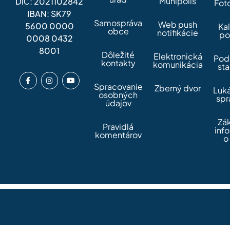
Munipolis
DIČ: 2021102842
Fot
IBAN: SK79
Samospráva
Web push
5600 0000
Ka
obce
notifikácie
po
0008 0432
8001
Dôležité
Elektronická
Pod
kontakty
komunikácia
sta
Spracovanie
Zberný dvor
Luk
osobných
spr
údajov
Zá
Pravidlá
inf
komentárov
o