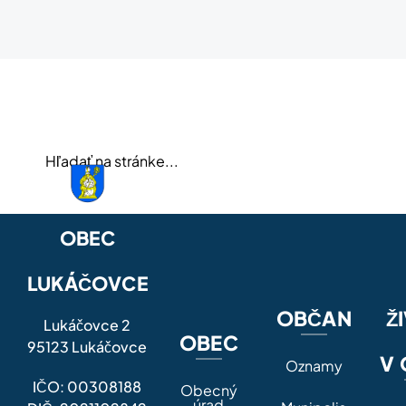
OBEC
LUKÁČOVCE
OBČAN
Ž
Lukáčovce 2
OBEC
95123 Lukáčovce
V 
Oznamy
IČO: 00308188
Obecný
úrad