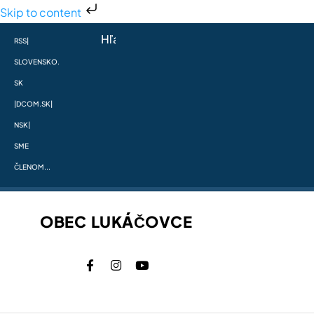
Skip to content
RSS
|
SLOVENSKO.
SK
|
DCOM.SK
|
NSK
|
SME
ČLENOM...
OBEC LUKÁČOVCE