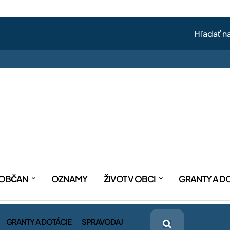
OBČAN
OZNAMY
ŽIVOT V OBCI
GRANTY A D
GRANTY A DOTÁCIE
SPRAVODAJ