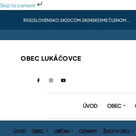
Skip to content
RSS
|
SLOVENSKO.SK
|
DCOM.SK
|
NSK
|
SME ČLENOM...
OBEC LUKÁČOVCE
ÚVOD
OBEC
ÚVOD
OBEC
OBČAN
OZNAMY
ŽIVOT V OBCI