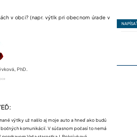
16/07/202
ách v obci? (napr. výtlk pri obecnom úrade v
NAPÍSA
rývková, PhD.
obce
EĎ:
ané výtlky už našlo aj moje auto a hneď ako budú
bočných komunikácií. V súčasnom počasí to nemá
 S pozdravom Vaša starostka J. Pokrývková.