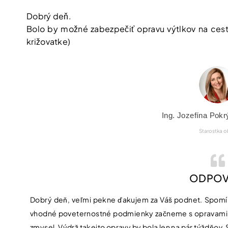
Dobrý deň.
Bolo by možné zabezpečiť opravu výtlkov na cest
križovatke)
Ing. Jozefína Pok
Starostka 
ODPOV
Dobrý deň, veľmi pekne ďakujem za Váš podnet. Spomín
vhodné poveternostné podmienky začneme s opravami 
zmysel. Výdrž takejto opravy by bola len na pár týždňov.