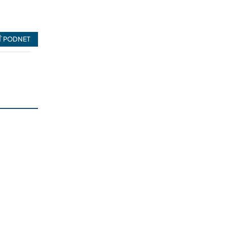
5
26/04/2025
14/04/2025
06/04/2025
Ť PODNET