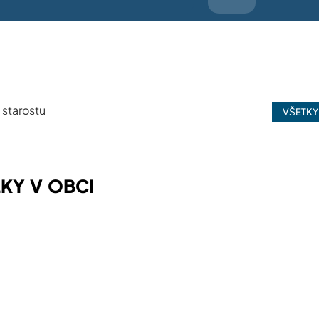
VŠETKY
✅
Byto
KY V OBCI
24/06/202
✅
Bezpe
13/11/2025
✅
Znač