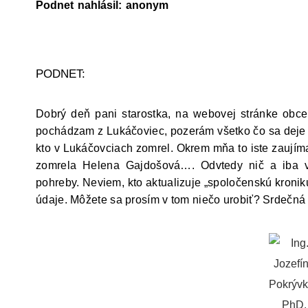
Podnet nahlásil: anonym
PODNET:
Dobrý deň pani starostka, na webovej stránke obce
pochádzam z Lukáčoviec, pozerám všetko čo sa deje 
kto v Lukáčovciach zomrel. Okrem mňa to iste zaujíma
zomrela Helena Gajdošová…. Odvtedy nič a iba v 
pohreby. Neviem, kto aktualizuje „spoločenskú kronik
údaje. Môžete sa prosím v tom niečo urobiť? Srdečná