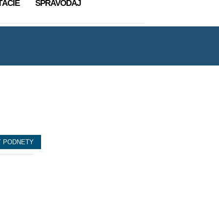
TÁCIE
SPRAVODAJ
Y PODNETY
ka pri obecnom úrade
✅
Vodomer
✅
Vyvoz odpadu
27/04/2026
14/01/2026