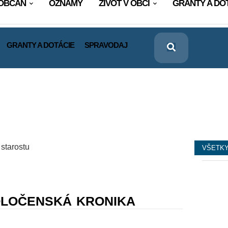
OBČAN
OZNAMY
ŽIVOT V OBCI
GRANTY A DO
GRANTY A DOTÁCIE
SPRAVODAJ
VŠETK
✅
Bytov
OLOČENSKÁ KRONIKA
24/06/2026