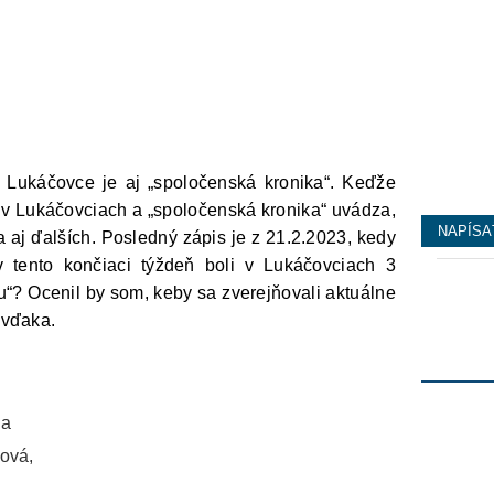
✅
Bezpe
13/11/2025
✅
Značk
16/07/2025
 Lukáčovce je aj „spoločenská kronika“. Keďže
v Lukáčovciach a „spoločenská kronika“ uvádza,
NAPÍSA
 aj ďalších. Posledný zápis je z 21.2.2023, kedy
tento končiaci týždeň boli v Lukáčovciach 3
u“? Ocenil by som, keby sa zverejňovali aktuálne
 vďaka.