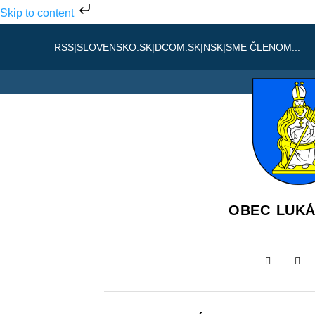
Skip to content
RSS
|
SLOVENSKO.SK
|
DCOM.SK
|
NSK
|
SME ČLENOM...
OBEC LUK