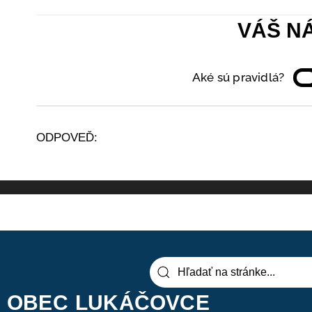
VÁŠ N
Aké sú pravidlá?
ODPOVEĎ:
0
KOMENTÁRE/OV
OBEC LUKÁČOVCE