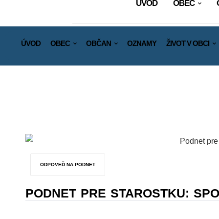
ÚVOD
OBEC
ÚVOD
OBEC
OBČAN
OZNAMY
ŽIVOT V OBCI
ODPOVEĎ NA PODNET
PODNET PRE STAROSTKU: SP