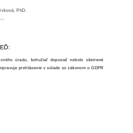
rývková, PhD.
bce
EĎ:
cného úradu, bohužiaľ doposiaľ nebolo ošetrené
pripravuje prehlásenie v súlade so zákonom o GDPR